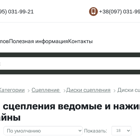
95) 031-99-21
+38(097) 031-9
злов
Полезная информация
Контакты
Категории
Сцепление
Диски сцепления
Диски сц
 сцепления ведомые и нажи
айны
Показать: