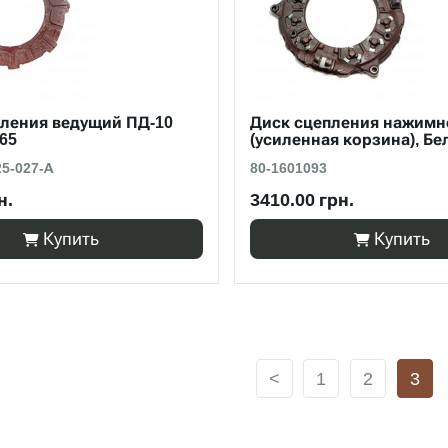
пления ведущий ПД-10
Диск сцепления нажимн
65
(усиленная корзина), Бе
25-027-А
80-1601093
н.
3410.00 грн.
Купить
Купить
<
1
2
3