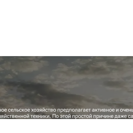
ое сельское хозяйство предполагает активное и очен
зяйственной техники. По этой простой причине даже 
емонта. И для этого нужны качественные запчасти дл
сстановить её работоспособность и продолжить работ