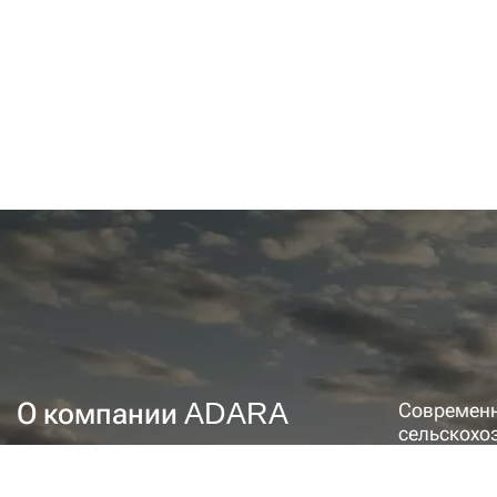
О компании ADARA
Современн
сельскохо
требуют р
быстро во