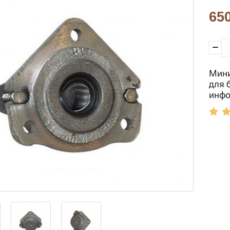
650
Мини
для 
инфо