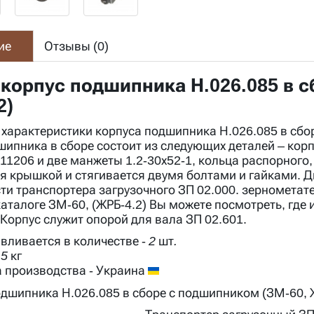
ие
Отзывы (
0
)
 корпус подшипника Н.026.085 в 
2)
 характеристики корпуса подшипника Н.026.085 в сбо
шипника в сборе состоит из следующих деталей – кор
11206 и две манжеты 1.2-30х52-1, кольца распорного
я крышкой и стягивается двумя болтами и гайками. Д
сти транспортера загрузочного ЗП 02.000. зернометат
каталоге ЗМ-60
, (ЖРБ-4.2) Вы можете посмотреть, гд
 Корпус служит опорой для вала ЗП 02.601.
вливается в количестве
-
2 шт.
,5 кг
 производства
-
Украина