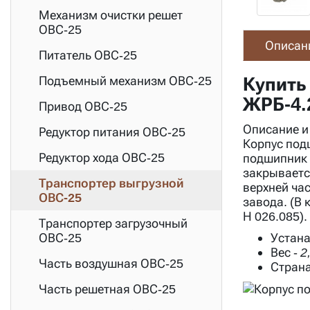
Механизм очистки решет
ОВС-25
Описан
Питатель ОВС-25
Купить
Подъемный механизм ОВС-25
ЖРБ-4.
Привод ОВС-25
Описание и
Редуктор питания ОВС-25
Корпус под
Редуктор хода ОВС-25
подшипник 
закрываетс
Транспортер выгрузной
верхней ча
ОВС-25
завода. (В
Н 026.085).
Транспортер загрузочный
Устана
ОВС-25
Вес
-
2
Часть воздушная ОВС-25
Страна
Часть решетная ОВС-25