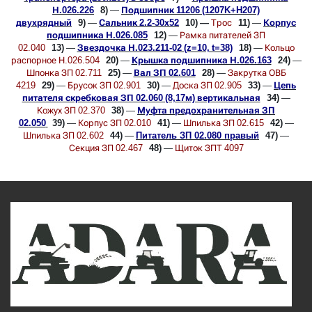
Н.026.226
8)
—
Подшипник 11206 (1207K+H207)
двухрядный
9)
—
Сальник 2.2-30х52
10) —
Трос
11)
—
Корпус
подшипника Н.026.085
12)
—
Рамка питателей ЗП
02.040
13)
—
Звездочка Н.023.211-02 (z=10, t=38)
18)
—
Кольцо
распорное Н.026.504
20)
—
Крышка подшипника Н.026.163
24)
—
Шпонка ЗП 02.711
25)
—
Вал ЗП 02.601
28)
—
Закрутка ОВБ
4219
29)
—
Брусок ЗП 02.901
30)
—
Доска ЗП 02.905
33)
—
Цепь
питателя скребковая ЗП 02.060 (8,17м) вертикальная
34)
—
Кожух ЗП 02.370
38)
—
Муфта предохранительная ЗП
02.050
39)
—
Корпус ЗП 02.010
41)
—
Шпилька ЗП 02.615
42)
—
Шпилька ЗП 02.602
44)
—
Питатель ЗП 02.080 правый
47)
—
Секция ЗП 02.467
48)
—
Щиток ЗПТ 4097