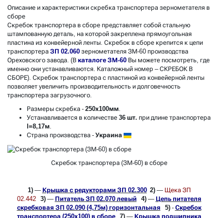
Описание и характеристики скребка транспортера зернометателя в
сборе
Скребок транспортера в сборе представляет собой стальную
штампованную деталь, на которой закреплена прямоугольная
пластина из конвейерной ленты. Скребок в сборе крепится к цепи
транспортера
ЗП 02.060
зернометателя ЗМ-60 производства
Ореховского завода. (В
каталоге ЗМ-60
Вы можете посмотреть, где
именно они устанавливаются. Каталожный номер – СКРЕБОК В
СБОРЕ). Скребок транспортера с пластиной из конвейерной ленты
позволяет увеличить производительность и долговечность
транспортера загрузочного.
Размеры скребка
-
250х100мм
.
Устанавливается в количестве
36 шт.
при длине транспортера
l=8,17м
.
Страна производства
-
Украина
Скребок транспортера (ЗМ-60) в сборе
1)
—
Крышка с редукторами ЗП 02.300
2)
—
Щека ЗП
02.442
3)
—
Питатель ЗП 02.070 левый
4)
—
Цепь питателя
скребковая ЗП 02.090 (4,75м) горизонтальная
5)
-
Скребок
транспортера (250х100) в сборе
7)
—
Крышка подшипника